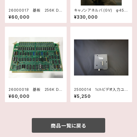
26000017 基板 256K DR
キャノンアネルバ (GV) φ45ベ
AM TM990/203A-2 H21
ローズシリンダー（新品）
¥60,000
¥330,000
74001 テキサスインスツルメ
ンツ
26000018 基板 256K DR
2500014 1chビデオ入力ユニ
AM TM990/203A-2 H21
ット(VT2用) VT2-V1 KEYE
¥60,000
¥5,250
74001 テキサスインスツルメ
NCECORPORATION
ンツ
商品一覧に戻る