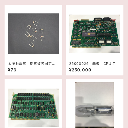
太陽社電気 炭素被膜固定抵
26000026 基板 CPU TM
抗器 1.7kΩ-J
990/101 （E/S DOSE) 10737
¥76
¥250,000
3001 テキサスインスツルメン
ツ