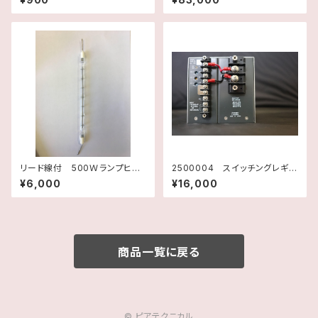
リード線付 500Ｗランプヒー
2500004 スイッチングレギュ
ター A16-26899 キャノン
レーター DC・POWER SUPP
¥6,000
¥16,000
アネルバ
LY VHR-12-24 ネミックラ
ムダ 未使用品
商品一覧に戻る
© ピアテクニカル