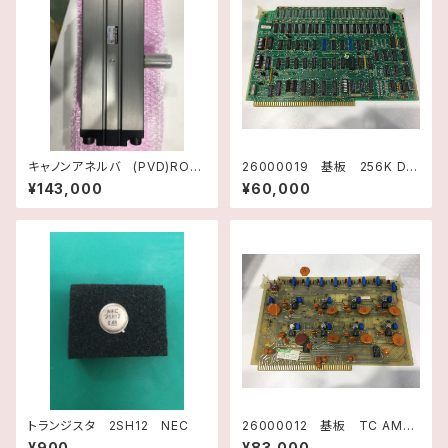
キャノンアネルバ (PVD)ROT
26000019 基板 256K DR
アクチュエーター
AM TM990/203A-2 H21
¥143,000
¥60,000
74001 テキサスインスツルメ
ンツ
トランジスタ 2SH12 NEC
26000012 基板 TC AMPL
IFIER F3184001 Rev.B
¥900
¥83,000