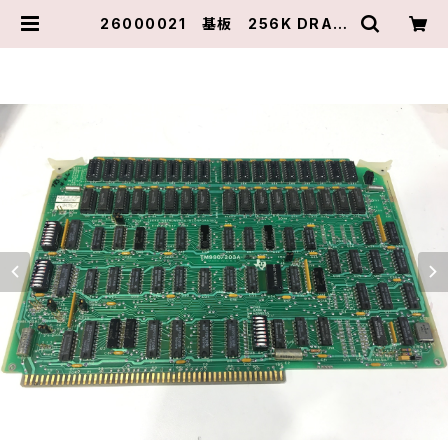
26000021 基板 256K DRAM
TM990/203A-2 H2174001
テキサスインスツルメンツ | ピアテ
クニカル