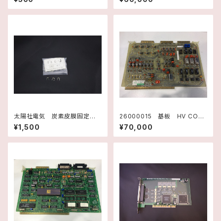
74001 テキサスインスツルメ
ンツ
太陽社電気 炭素皮膜固定抵
26000015 基板 HV CON
抗器 75Ω-J
TROL F3438001 Rev.F
¥1,500
¥70,000
テキサスインスツルメンツ