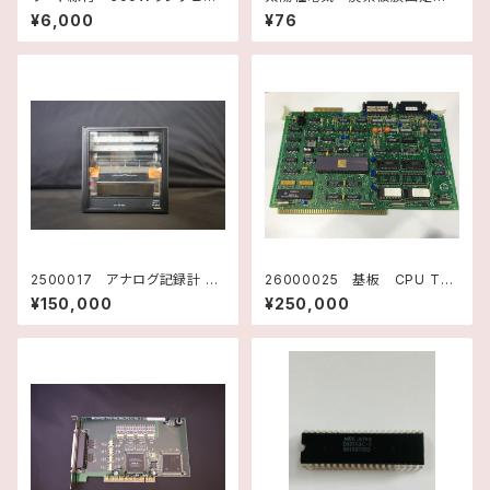
ター A16-26899 キャノン
抗器 1.7kΩ-J
¥6,000
¥76
アネルバ
2500017 アナログ記録計 2
26000025 基板 CPU TM
ペン標準仕様 SA101PB セ
990/101 （E/S DOSE) 10737
¥150,000
¥250,000
コニック
3001 テキサスインスツルメン
ツ