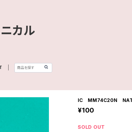
クニカル
T
IC MM74C20N NAT
¥100
SOLD OUT