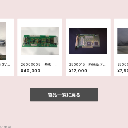
)
26000009 基板 D
2500015 絶縁型デジ
250
シリン
I/TEMP Assy E150
タル入出力ボード PI
グレギ
¥40,000
¥12,000
¥7,5
00290 Rev.B
O-32/32L(PCI) CO
C・PO
NTEC
VHR
クラム
商品一覧に戻る
づく表記