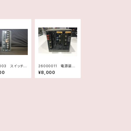
0003 スイッチン
26000011 電源装
ュレーター D
置 POWER SUPPLY
00
¥8,000
WER SUPPLY
63315E 10923400
-10-24 ネミッ
1 ヒューレットパッカー
ダ 未使用品
ド