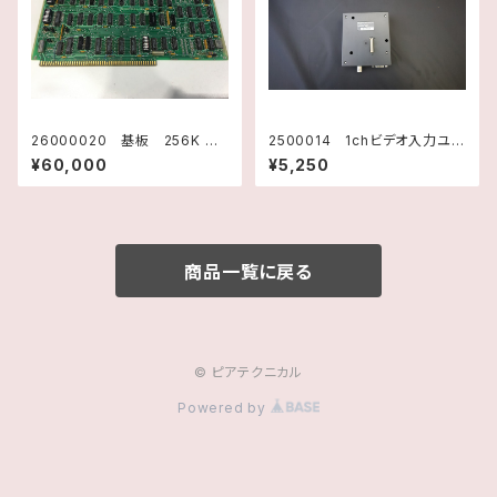
26000020 基板 256K DR
2500014 1chビデオ入力ユニ
AM TM990/203A-2 H21
ット(VT2用) VT2-V1 KEYE
¥60,000
¥5,250
74001 テキサスインスツルメ
NCECORPORATION
ンツ
商品一覧に戻る
© ピアテクニカル
Powered by