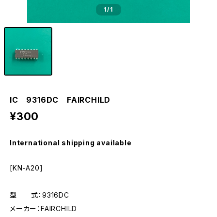
1
/1
IC 9316DC FAIRCHILD
¥300
International shipping available
[KN-A20]
型 式：9316DC
メーカー：FAIRCHILD