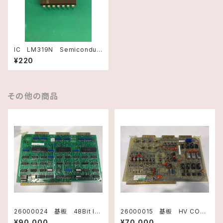
IC LM319N Semiconduc
tor
¥220
その他の商品
26000024 基板 48Bit I/O
26000015 基板 HV CON
TM990/310 1730047 テキサ
TROL F3438001 Rev.F
¥90,000
¥70,000