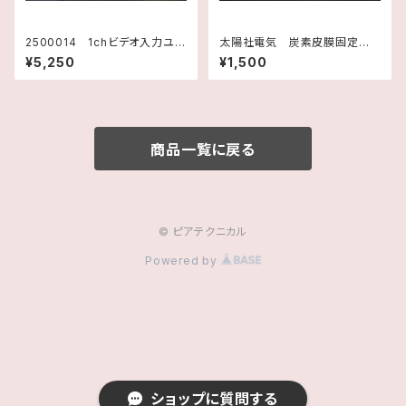
2500014 1chビデオ入力ユニ
太陽社電気 炭素皮膜固定抵
ット(VT2用) VT2-V1 KEYE
抗器 75Ω-J
¥5,250
¥1,500
NCECORPORATION
商品一覧に戻る
© ピアテクニカル
Powered by
ショップに質問する