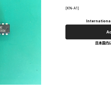
[KN-A1]
Internationa
Ad
日本国内