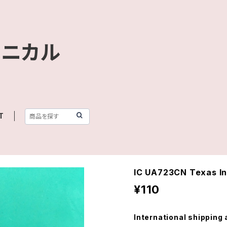
クニカル
T
IC UA723CN Texas I
¥110
International shipping 