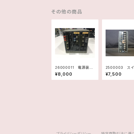
その他の商品
26000011 電源装
2500003 ス
置 POWER SUPPLY
グレギュレーター
¥8,000
¥7,500
63315E 10923400
C・POWER SU
1 ヒューレットパッカー
VHR-10-24
ド
クラムダ 未使
プライバシーポリシー
特定商取引法に基