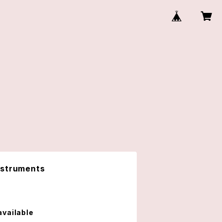
nstruments
available