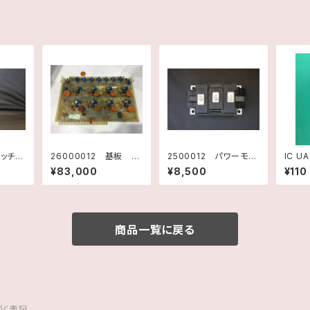
イッチン
26000012 基板 T
2500012 パワーモジ
IC UA723CN Texas
 D
C AMPLIFIER F318
ュール MG300J2YS
Instr
¥83,000
¥8,500
¥110
PPLY
4001 Rev.B
50 TOSHIBA 未使
 ネミッ
用品
用品
商品一覧に戻る
づく表記