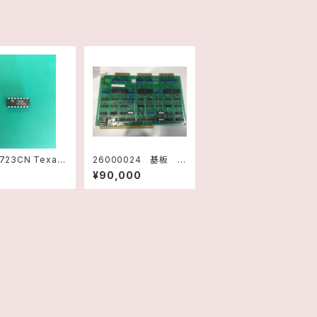
26000024 基板 4
uments
8Bit I/O TM990/310
¥90,000
1730047 テキサスイ
ンスツルメンツ