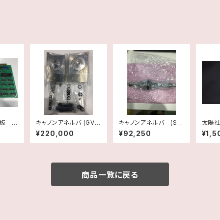
基板 4
キャノンアネルバ (GV)
キャノンアネルバ (SE
太陽
90/31
ロックシリンダーL
P) T1アーム上下用ボ
固定抵
¥220,000
¥92,250
¥1,5
 テキサ
ールねじ
ツ
商品一覧に戻る