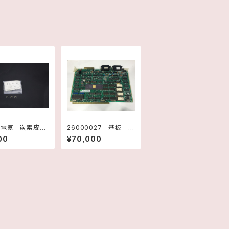
社電気 炭素皮膜
26000027 基板 C
抗器 75Ω-J
PU TM990/101MA-2
00
¥70,000
H2177001 テキサ
スインスツルメンツ