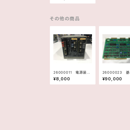
グ
その他の商品
26000011 電源装
26000023 
置 POWER SUPPLY
8Bit I/O TM9
¥8,000
¥90,000
63315E 10923400
0 1730047
1 ヒューレットパッカー
スインスツルメン
ド