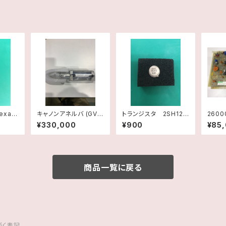
キャノンアネルバ (GV)
トランジスタ 2SH12
260
φ45ベローズシリン
NEC
C AM
¥330,000
¥900
¥85
ダー（新品）
4001
商品一覧に戻る
づく表記