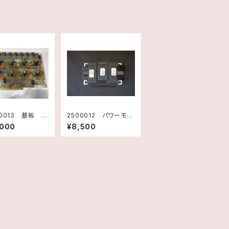
00013 基板 T
2500012 パワーモジ
PLIFIER F318
ュール MG300J2YS
,000
¥8,500
 Rev.C
50 TOSHIBA 未使
用品